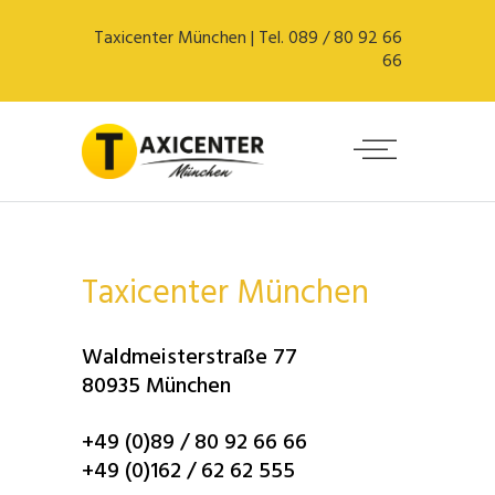
Taxicenter München | Tel. 089 / 80 92 66
66
Warning
: A non-numeric value encountered in
/homepages/u59187/wordpress/wp-
Taxicenter München
content/themes/escher/framework/modules/title/title-
functions.php
on line
431
Waldmeisterstraße 77
80935 München
+49 (0)89 / 80 92 66 66
+49 (0)162 / 62 62 555