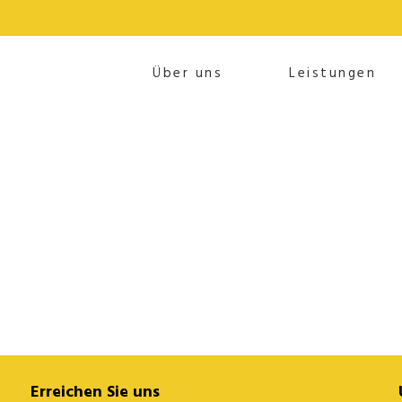
Über uns
Leistungen
87/wordpress/wp-content/themes/escher/framework/module
Erreichen Sie uns