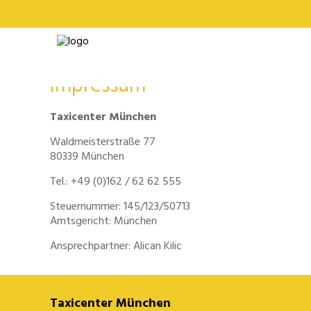
Impressum
Warning
: A non-numeric value encountered in
/homepages/u591
Taxicenter München
Waldmeisterstraße 77
80339 München
Tel.: +49 (0)162 / 62 62 555
Steuernummer: 145/123/50713
Amtsgericht: München
Ansprechpartner: Alican Kilic
Taxicenter München