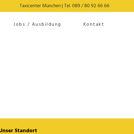
Taxicenter München | Tel. 089 / 80 92 66 66
Jobs / Ausbildung
Kontakt
s/title/title-functions.php
on line
431
Unser Standort