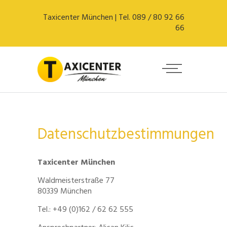
Taxicenter München | Tel. 089 / 80 92 66
66
Warning
: A non-numeric value encountered in
/homepages/u59187/wordpress/wp-
Datenschutzbestimmungen
content/themes/escher/framework/modules/title/title-
functions.php
on line
431
Taxicenter München
Waldmeisterstraße 77
80339 München
Tel.: +49 (0)162 / 62 62 555